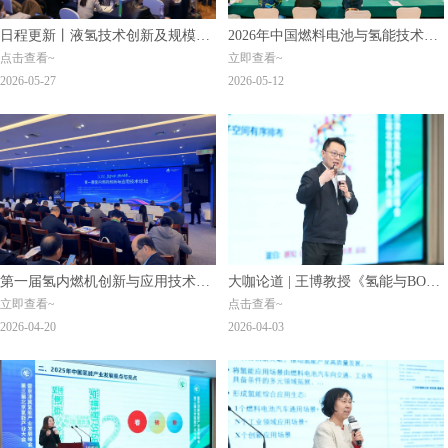
日程更新丨液氢技术创新及规模化
2026年中国燃料电池与氢能技术研
点击查看~
立即查看~
应用专题研讨会将于6月5日盛大启
讨会在苏州吴江圆满召开
2026-05-27
2026-05-12
幕
第一届氢内燃机创新与应用技术论
大咖论道 | 王博教授《氢能与BOF
立即查看~
点击查看~
坛圆满召开！
技术进展》——从分子仿生到氢能
2026-04-20
2026-04-03
突破