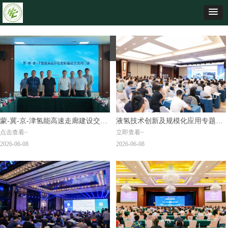
蒙-冀-京-津氢能高速走廊建设交流
液氢技术创新及规模化应用专题研
点击查看~
立即查看~
闭门会成功举办，四地企业签订示
讨会在京圆满举办
2026-06-08
2026-06-08
范项目倡议书