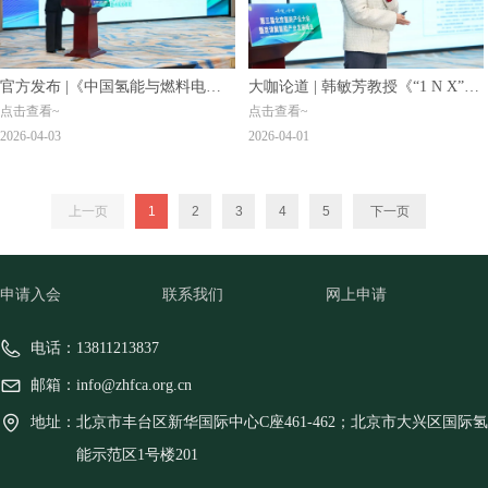
官方发布 |《中国氢能与燃料电池
大咖论道 | 韩敏芳教授《“1 N X”背
点击查看~
点击查看~
产业发展研究报告2026》：今年“量
景下固体氧化物燃料电池机遇与挑
2026-04-03
2026-04-01
增”与“质变”并举，将持续高速增长
战》——立足自主创新，拓展多元
应用
上一页
1
2
3
4
5
下一页
申请入会
联系我们
网上申请
电话：
13811213837
邮箱：
info@zhfca.org.cn
地址：
北京市丰台区新华国际中心C座461-462；北京市大兴区国际氢
能示范区1号楼201